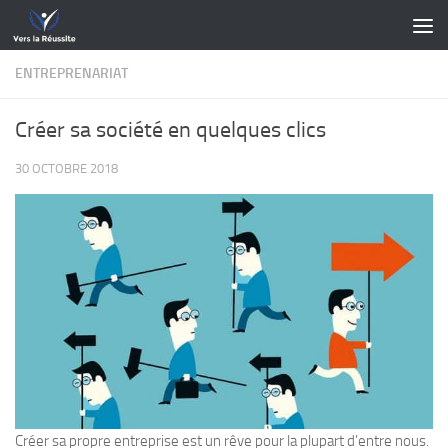
Skip to content
ENTREPRENARIAT
Créer sa société en quelques clics
30 OCTOBRE 2018
Créer sa propre entreprise est un rêve pour la plupart d’entre nous.