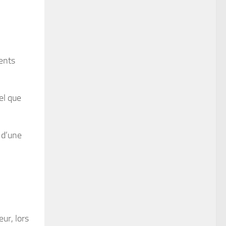
ments
el que
 d’une
ur, lors