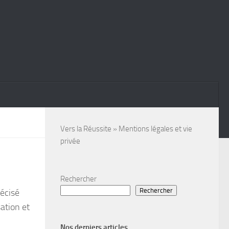
Vers la Réussite
»
Mentions légales et vie
privée
Rechercher
Rechercher
récisé
sation et
Nos derniers articles