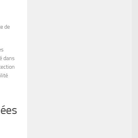
te de
es
sé dans
tection
lité
nées