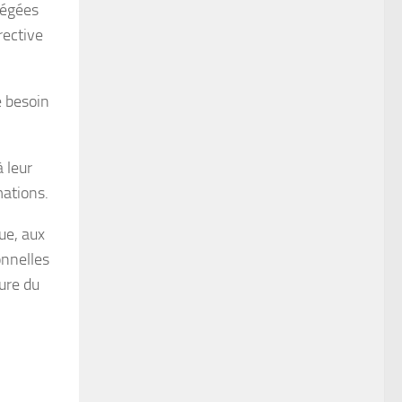
tégées
rective
e besoin
 leur
mations.
ue, aux
onnelles
ure du