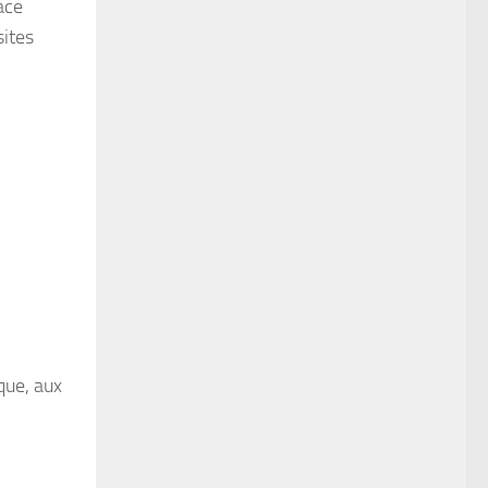
ace
sites
que, aux