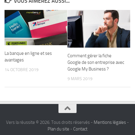
VOUS AIMEREZ AUSSI...
La banque en ligne et ses
Comment gérer la fiche
avantages
Google de son entreprise avec
Google My Business ?
14 OCTOBRE 2019
9 MARS 2019
Vers la réussite © 2026. Tous droits réservés -
Mentions légales
-
Plan du site
-
Contact