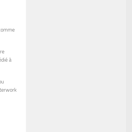
 comme
re
édié à
ou
fterwork