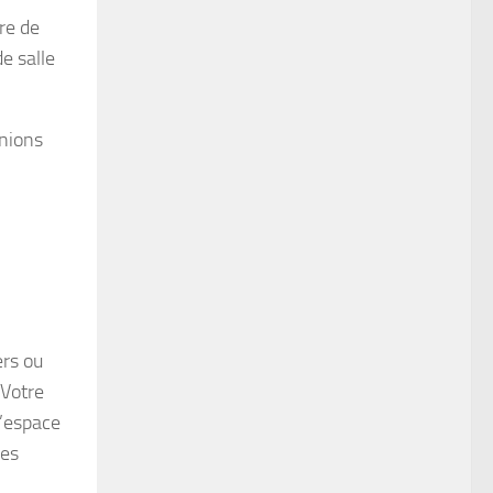
re de
de salle
unions
ers ou
 Votre
l’espace
ces