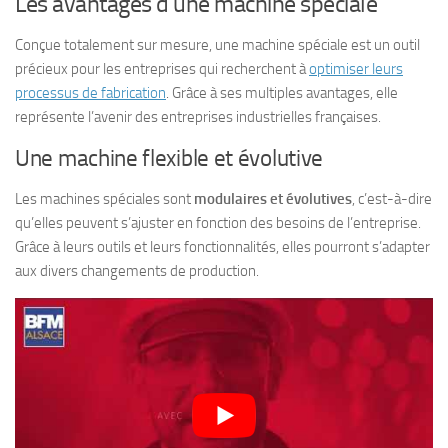
Les avantages d’une machine spéciale
Conçue totalement sur mesure, une machine spéciale est un outil
précieux pour les entreprises qui recherchent à
optimiser leurs
processus de fabrication
. Grâce à ses multiples avantages, elle
représente l’avenir des entreprises industrielles françaises.
Une machine flexible et évolutive
Les machines spéciales sont
modulaires et évolutives
, c’est-à-dire
qu’elles peuvent s’ajuster en fonction des besoins de l’entreprise.
Grâce à leurs outils et leurs fonctionnalités, elles pourront s’adapter
aux divers changements de production.