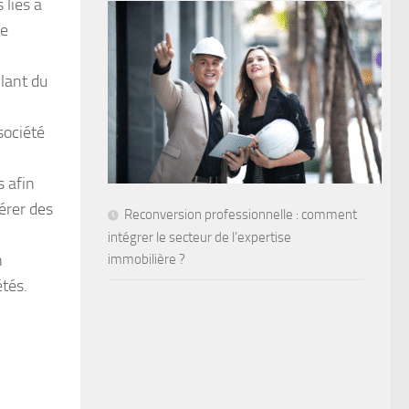
 liés à
de
llant du
société
s afin
nérer des
Reconversion professionnelle : comment
intégrer le secteur de l’expertise
n
immobilière ?
étés.