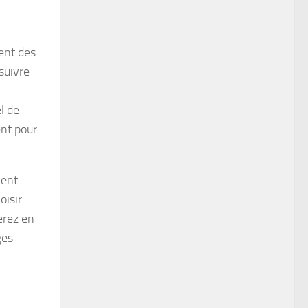
ent des
suivre
l de
ent pour
ment
oisir
erez en
ges