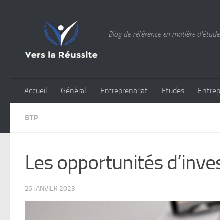
Skip to content
Blog de référence en matière d'études
Accueil
Général
Entreprenariat
Etudes
Entrep
BTP
Les opportunités d’inv
26 JANVIER 2023