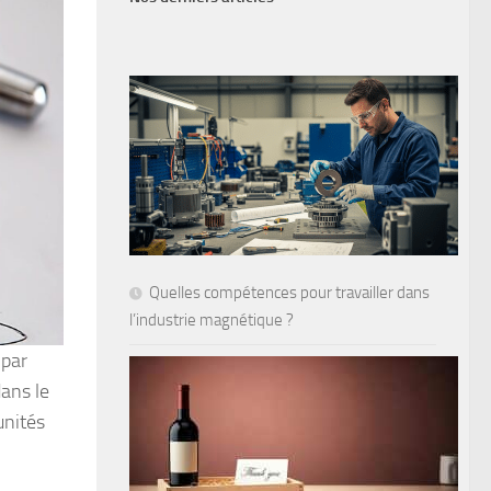
Quelles compétences pour travailler dans
l’industrie magnétique ?
 par
dans le
unités