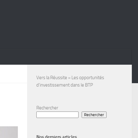
Vers la Réussite
»
Les opportunités
d’investissement dans le BTP
Rechercher
Rechercher
Nos derniers articles