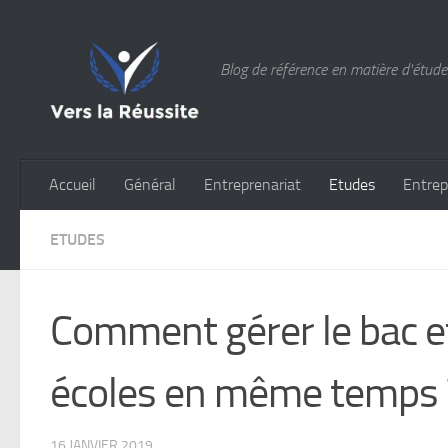
Skip to content
Blog de référence en matière d'études
Accueil
Général
Entreprenariat
Etudes
Entrep
ETUDES
Comment gérer le bac e
écoles en même temps 
16 JANVIER 2019