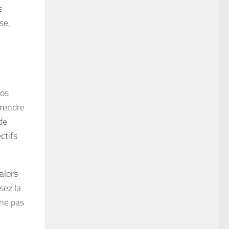
s
se,
vos
prendre
de
ctifs
alors
sez la
 ne pas