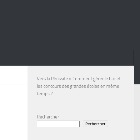
Vers la Réussite
»
Comment gérer le bac et
les concours des grandes écoles en même
temps ?
Rechercher
Rechercher