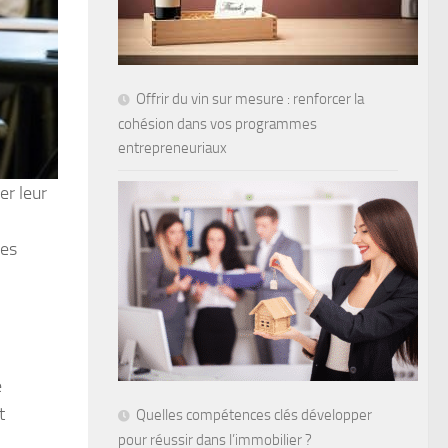
Offrir du vin sur mesure : renforcer la
cohésion dans vos programmes
entrepreneuriaux
r leur
des
e
t
Quelles compétences clés développer
pour réussir dans l’immobilier ?