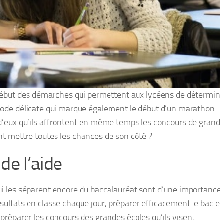
ébut des démarches qui permettent aux lycéens de détermine
ériode délicate qui marque également le début d’un marathon
a d’eux qu’ils affrontent en même temps les concours de gran
t mettre toutes les chances de son côté ?
de l’aide
 qui les séparent encore du baccalauréat sont d’une importanc
résultats en classe chaque jour, préparer efficacement le bac e
réparer les concours des grandes écoles qu’ils visent.