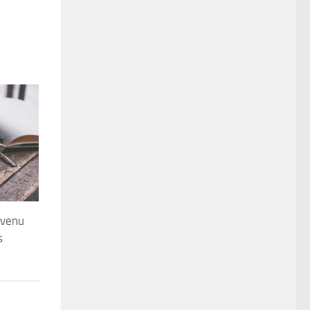
evenu
s