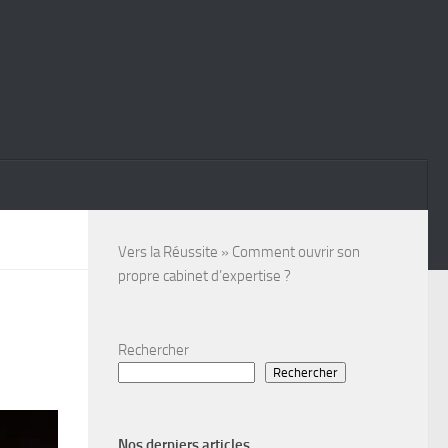
Vers la Réussite
»
Comment ouvrir son
propre cabinet d’expertise ?
Rechercher
Rechercher
Nos derniers articles