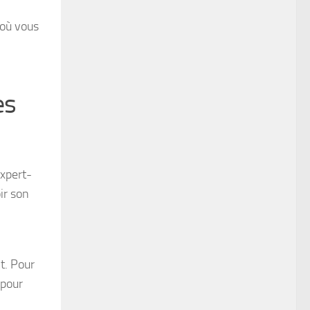
 où vous
es
expert-
ir son
t. Pour
 pour