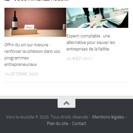
Expert-comptable : une
alternative pour sauver les
Offrir du vin sur mesure :
entreprises de la faillite
renforcer la cohésion dans vos
programmes
24 AOÛT 2017
entrepreneuriaux
14 OCTOBRE 2025
Vers la réussite © 2026. Tous droits réservés -
Mentions légales
-
Plan du site
-
Contact