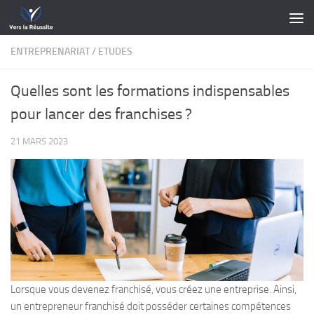
Skip to content
ENTREPRENARIAT
/
ETUDES
Quelles sont les formations indispensables
pour lancer des franchises ?
21 MARS 2023
Lorsque vous devenez franchisé, vous créez une entreprise. Ainsi,
un entrepreneur franchisé doit posséder certaines compétences