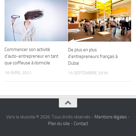
Commencer son activité
De plus en plus
d’auto-entrepreneur en tant
d’entrepreneurs français à
que coiffeuse à domicile
Dubaï
16 AVRIL 2021
15 SEPTEMBRE 2016
Vers la réussite © 2026. Tous droits réservés -
Mentions légales
-
Plan du site
-
Contact